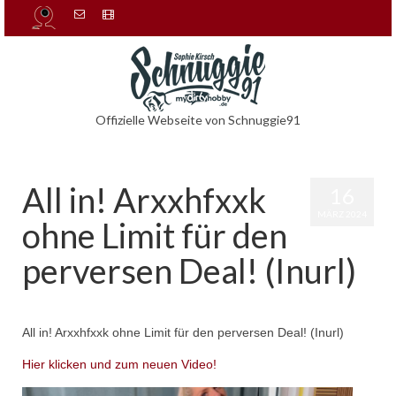
Offizielle Webseite von Schnuggie91
All in! Arxxhfxxk
16
MÄRZ 2024
ohne Limit für den
perversen Deal! (Inurl)
von
admin
|
Veröffentlicht in:
Uncategorized
|
0
All in! Arxxhfxxk ohne Limit für den perversen Deal! (Inurl)
Hier klicken und zum neuen
Video!