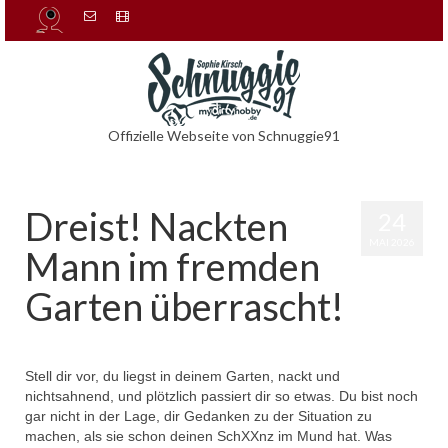
Offizielle Webseite von Schnuggie91
Dreist! Nackten
24
MAI 2026
Mann im fremden
Garten überrascht!
von
admin
|
Veröffentlicht in:
Uncategorized
|
0
Stell dir vor, du liegst in deinem Garten, nackt und
nichtsahnend, und plötzlich passiert dir so etwas. Du bist noch
gar nicht in der Lage, dir Gedanken zu der Situation zu
machen, als sie schon deinen SchXXnz im Mund hat. Was