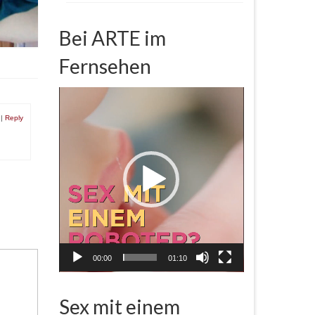
Bei ARTE im
Fernsehen
Video-
Player
|
Reply
00:00
01:10
Sex mit einem