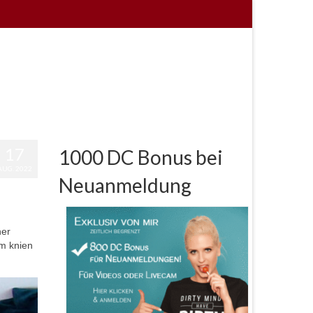
17
1000 DC Bonus bei
AUG. 2022
Neuanmeldung
ner
hm knien