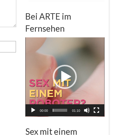
Bei ARTE im
Fernsehen
Video-
Player
00:00
01:10
Sex mit einem