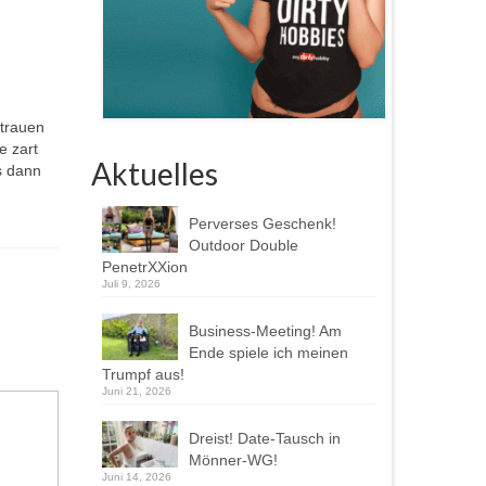
rtrauen
e zart
Aktuelles
s dann
Perverses Geschenk!
Outdoor Double
PenetrXXion
Juli 9, 2026
Business-Meeting! Am
Ende spiele ich meinen
Trumpf aus!
Juni 21, 2026
Dreist! Date-Tausch in
Mönner-WG!
Juni 14, 2026